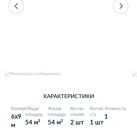
5,0
Рейтинг в Яндекс
на основании 60 отзывов
ХАРАКТЕРИСТИКИ
Размер
Общая
Жилая
Кол-во
Кол-во
Этажность
6х9
площадь
площадь
спален
с/у
1
54 м²
54 м²
2 шт
1 шт
м