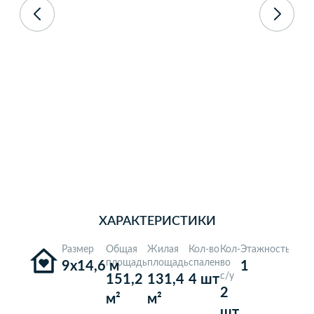
5,0
Рейтинг в Яндекс
на основании 60 отзывов
ХАРАКТЕРИСТИКИ
Размер
Общая
Жилая
Кол-во
Кол-
Этажность
площадь
площадь
спален
во
9х14,6 м
1
с/у
151,2
131,4
4 шт
2
м²
м²
шт